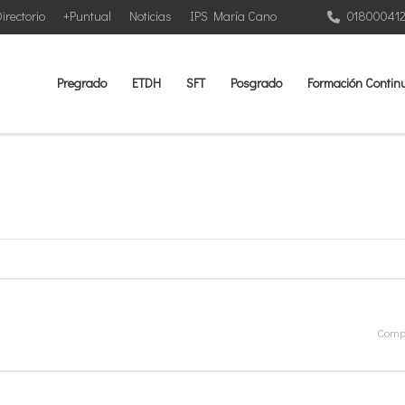
irectorio
+Puntual
Noticias
IPS María Cano
01800041
Pregrado
ETDH
SFT
Posgrado
Formación Contin
Compa