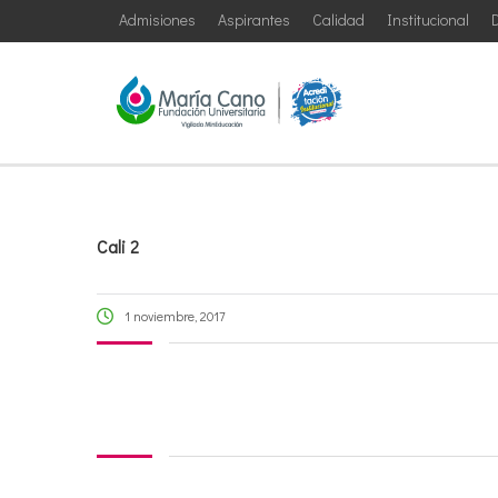
Admisiones
Aspirantes
Calidad
Institucional
D
Cali 2
1 noviembre, 2017