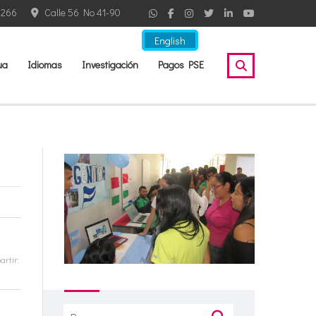
2266
Calle 56 No 41-90
English
ua
Idiomas
Investigación
Pagos PSE
rtir:
Buscar: