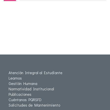
Atención Integral al Estudiante
Leamos
Gestión Humana
Normatividad Institucional
Publicaciones
Cuéntanos PQRSFD
Solicitudes de Mantenimiento