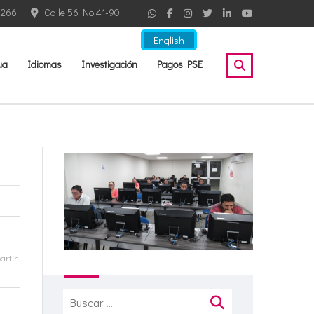
2266
Calle 56 No 41-90
English
ua
Idiomas
Investigación
Pagos PSE
rtir:
Buscar: