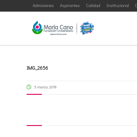
Admisiones
Aspirantes
Calidad
Institucional
D
IMG_2656
5 marzo, 2019