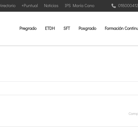
irectorio
+Puntual
Noticias
IPS María Cano
01800041
Pregrado
ETDH
SFT
Posgrado
Formación Contin
Compa