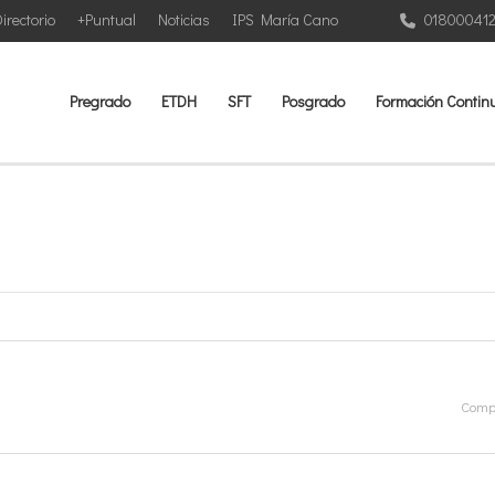
irectorio
+Puntual
Noticias
IPS María Cano
01800041
Pregrado
ETDH
SFT
Posgrado
Formación Contin
Compa