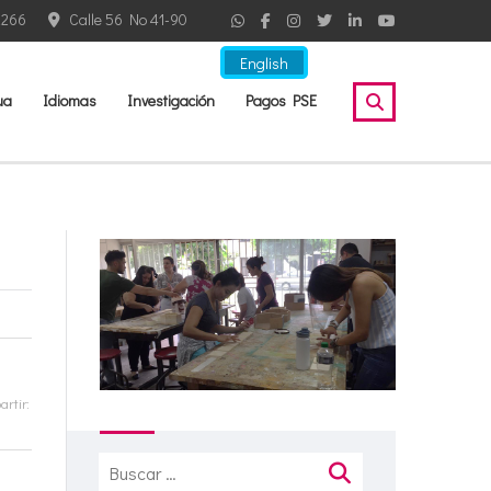
2266
Calle 56 No 41-90
English
ua
Idiomas
Investigación
Pagos PSE
rtir:
Buscar: