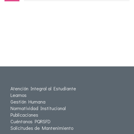
Atención Integral al Estudiante
Leamos
Gestión Humana
Normatividad Institucional
Publicaciones
Cuéntanos PQRSFD
Solicitudes de Mantenimiento