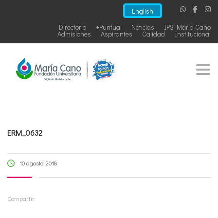
English
Directorio
+Puntual
Noticias
IPS María Cano
Admisiones
Aspirantes
Calidad
Institucional
Togg
ERM_0632
10 agosto, 2018
Compartir: