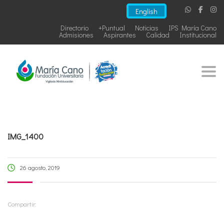
English
Directorio
+Puntual
Noticias
IPS María Cano
Admisiones
Aspirantes
Calidad
Institucional
Togg
IMG_1400
26 agosto, 2019
Compartir: