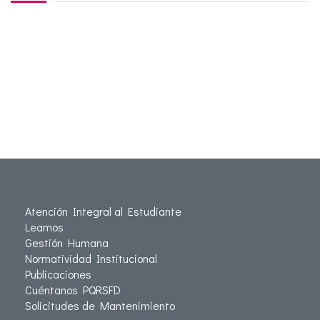
Atención Integral al Estudiante
Leamos
Gestión Humana
Normatividad Institucional
Publicaciones
Cuéntanos PQRSFD
Solicitudes de Mantenimiento