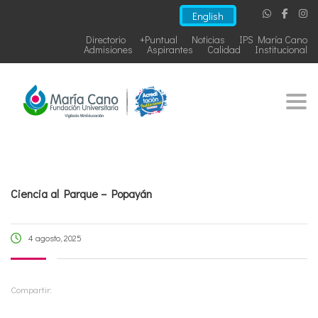
English
Directorio
+Puntual
Noticias
IPS María Cano
Admisiones
Aspirantes
Calidad
Institucional
Togg
Ciencia al Parque – Popayán
4 agosto, 2025
Compartir: