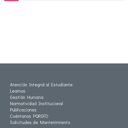
Atención Integral al Estudiante
Leamos
Gestión Humana
Normatividad Institucional
Publicaciones
Cuéntanos PQRSFD
Solicitudes de Mantenimiento