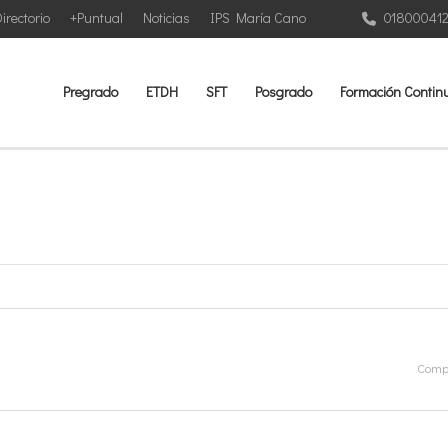
irectorio
+Puntual
Noticias
IPS María Cano
01800041
Pregrado
ETDH
SFT
Posgrado
Formación Contin
Compa