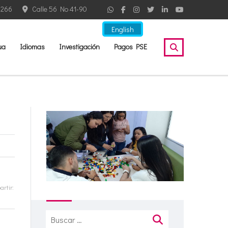
2266
Calle 56 No 41-90
English
ua
Idiomas
Investigación
Pagos PSE
rtir:
Buscar: