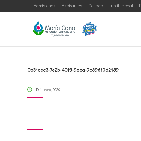
Admisiones
Aspirantes
Calidad
Institucional
D
0b31cec3-7e2b-40f3-9eea-9c896f0d2189
10 febrero, 2020