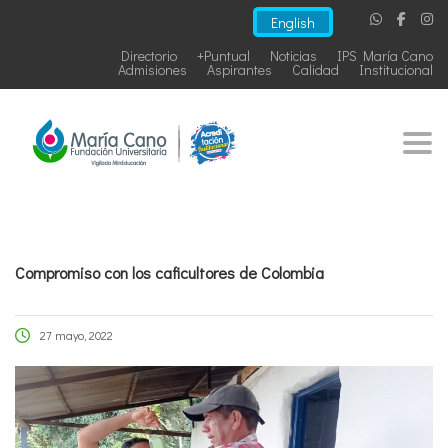
English
Directorio
+Puntual
Noticias
IPS María Cano
Admisiones
Aspirantes
Calidad
Institucional
Togg
Compromiso con los caficultores de Colombia
27 mayo, 2022