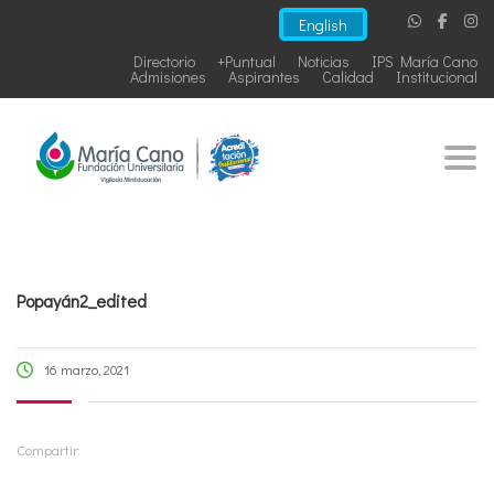
English
Directorio
+Puntual
Noticias
IPS María Cano
Admisiones
Aspirantes
Calidad
Institucional
Togg
Popayán2_edited
16 marzo, 2021
Compartir: