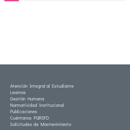
Atención Integral al Estudiante
Leamos
Gestión Humana
Normatividad Institucional
Publicaciones
Cuéntanos PQRSFD
Solicitudes de Mantenimiento