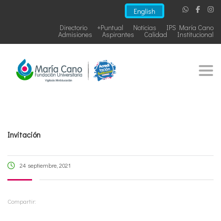
English
Directorio
+Puntual
Noticias
IPS María Cano
Admisiones
Aspirantes
Calidad
Institucional
Togg
Invitación
24 septiembre, 2021
Compartir: