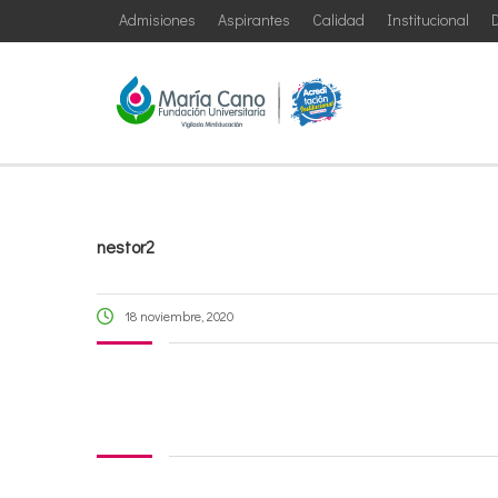
Admisiones
Aspirantes
Calidad
Institucional
D
nestor2
18 noviembre, 2020