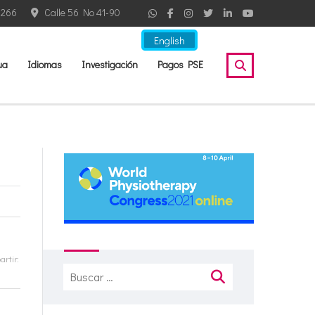
2266
Calle 56 No 41-90
English
ua
Idiomas
Investigación
Pagos PSE
rtir:
Buscar: