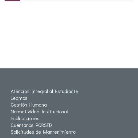
Atención Integral al Estudiante
Leamos
Gestión Humana
Normatividad Institucional
Publicaciones
Cuéntanos PQRSFD
Solicitudes de Mantenimiento