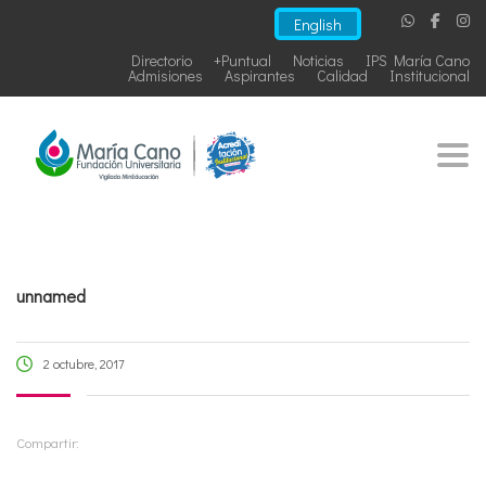
English
Directorio
+Puntual
Noticias
IPS María Cano
Admisiones
Aspirantes
Calidad
Institucional
Togg
unnamed
2 octubre, 2017
Compartir: