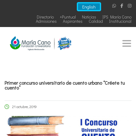
English
Directorio
+Puntual
Noticias
IPS María Cano
Admisiones
Aspirantes
Calidad
Institucional
Togg
Primer concurso universitario de cuento urbano “Créete tu
cuento”
21 octubre, 2019