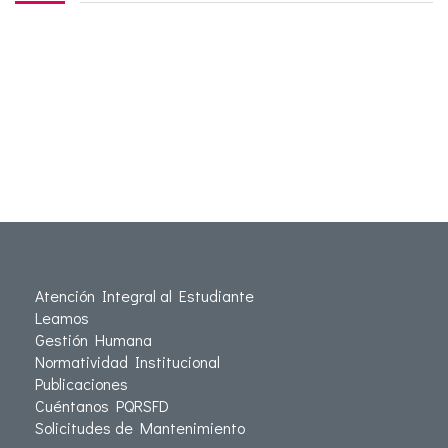
Atención Integral al Estudiante
Leamos
Gestión Humana
Normatividad Institucional
Publicaciones
Cuéntanos PQRSFD
Solicitudes de Mantenimiento