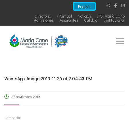
English
Directorio
+Puntual
Noticias
IPS María Cano
Admisiones
Aspirantes
Calidad
Institucional
Togg
WhatsApp Image 2019-11-26 at 2.04.43 PM
27 noviembre, 2019
Compartir: