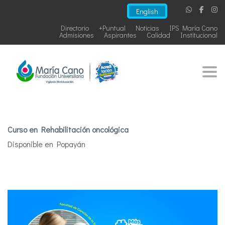
English
Directorio
+Puntual
Noticias
IPS María Cano
Admisiones
Aspirantes
Calidad
Institucional
Togg
Curso en Rehabilitación oncológica
Disponible en Popayán