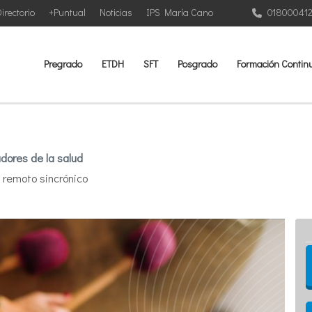
irectorio
+Puntual
Noticias
IPS María Cano
01800041
Pregrado
ETDH
SFT
Posgrado
Formación Contin
dores de la salud
l remoto sincrónico