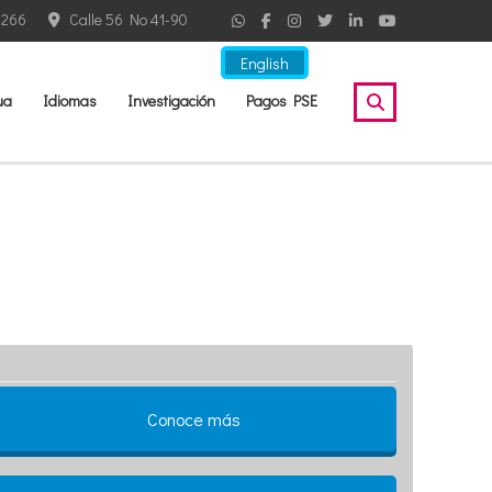
2266
Calle 56 No 41-90
English
ua
Idiomas
Investigación
Pagos PSE
Conoce más