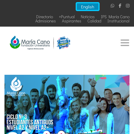
English
Directorio
+Puntual
Noticias
IPS María Cano
Admisiones
Aspirantes
Calidad
Institucional
Togg