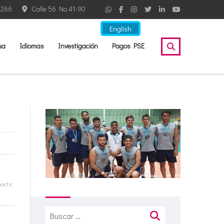
2266
Calle 56 No 41-90
English
ua
Idiomas
Investigación
Pagos PSE
rtir:
Buscar: