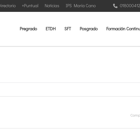
irectorio
+Puntual
Noticias
IPS María Cano
01800041
Pregrado
ETDH
SFT
Posgrado
Formación Contin
Compa