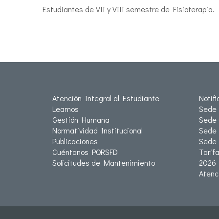
Estudiantes de VII y VIII semestre de Fisioterapia.
Atención Integral al Estudiante
Notif
Leamos
Sede 
Gestión Humana
Sede 
Normatividad Institucional
Sede 
Publicaciones
Sede
Cuéntanos PQRSFD
Tarif
Solicitudes de Mantenimiento
2026
Atenc