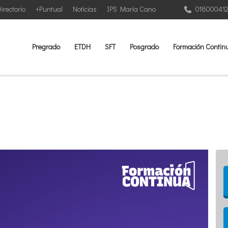
irectorio
+Puntual
Noticias
IPS María Cano
01800041
Pregrado
ETDH
SFT
Posgrado
Formación Contin