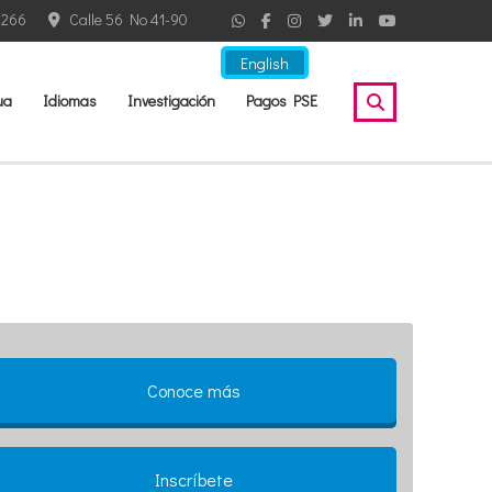
2266
Calle 56 No 41-90
English
ua
Idiomas
Investigación
Pagos PSE
Conoce más
Inscríbete