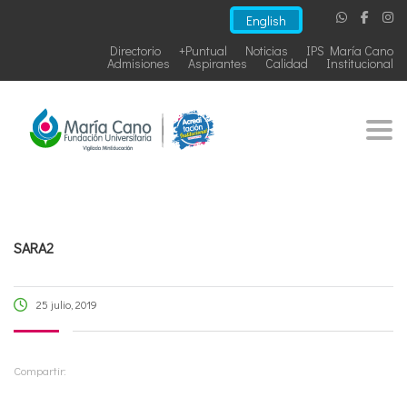
English
Directorio
+Puntual
Noticias
IPS María Cano
Admisiones
Aspirantes
Calidad
Institucional
Togg
SARA2
25 julio, 2019
Compartir: