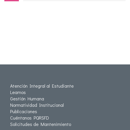
Atención Integral al Estudiante
Leamos
Gestión Humana
Normatividad Institucional
Publicaciones
Cuéntanos PQRSFD
Solicitudes de Mantenimiento