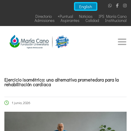
English
Directorio
+Puntual
Noticias
IPS María Cano
Admisiones
Aspirantes
Calidad
Institucional
Togg
Ejercicio isométrico: una alternativa prometedora para la
rehabilitación cardíaca
1 junio, 2026