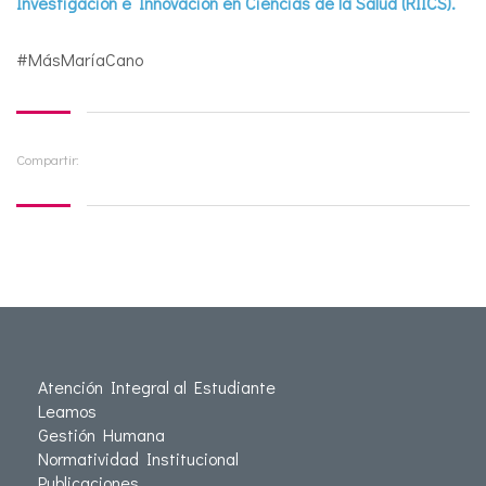
Investigación e Innovación en Ciencias de la Salud (RIICS).
#MásMaríaCano
Compartir:
Atención Integral al Estudiante
Leamos
Gestión Humana
Normatividad Institucional
Publicaciones