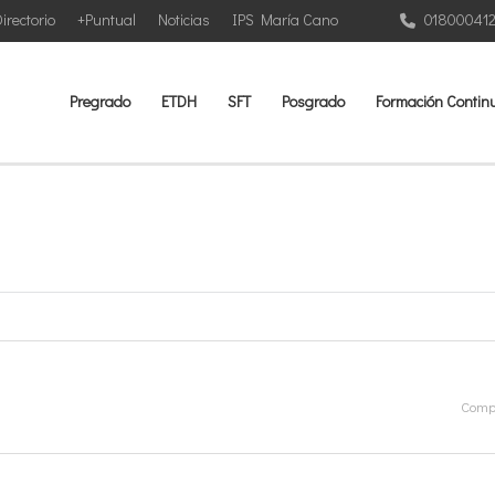
irectorio
+Puntual
Noticias
IPS María Cano
01800041
Pregrado
ETDH
SFT
Posgrado
Formación Contin
Compa