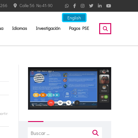
2266
Calle 56 No 41-90
English
ua
Idiomas
Investigación
Pagos PSE
rtir:
Buscar: