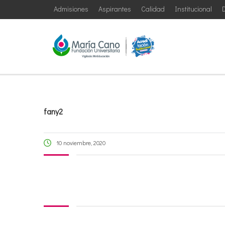
Admisiones
Aspirantes
Calidad
Institucional
D
fany2
10 noviembre, 2020