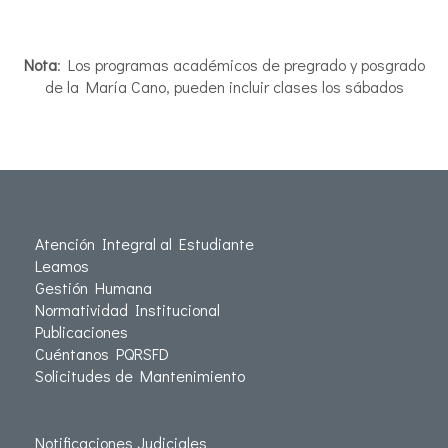
Nota
: Los programas académicos de pregrado y posgrado
de la María Cano, pueden incluir clases los sábados
Atención Integral al Estudiante
Leamos
Gestión Humana
Normatividad Institucional
Publicaciones
Cuéntanos PQRSFD
Solicitudes de Mantenimiento
Notificaciones Judiciales