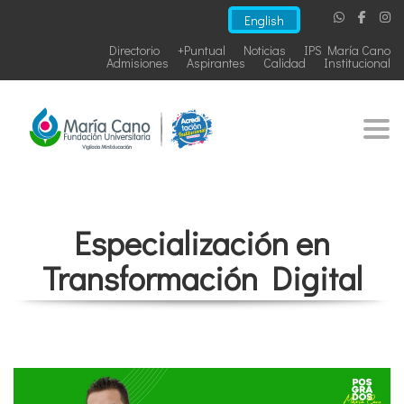
English
Directorio
+Puntual
Noticias
IPS María Cano
Admisiones
Aspirantes
Calidad
Institucional
Togg
Especialización en
Transformación Digital