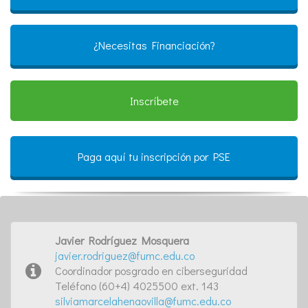
¿Necesitas Financiación?
Inscríbete
Paga aquí tu inscripción por PSE
Javier Rodríguez Mosquera
javier.rodriguez@fumc.edu.co
Coordinador posgrado en ciberseguridad
Teléfono (60+4) 4025500 ext. 143
silviamarcelahenaovilla@fumc.edu.co