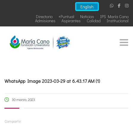
English
Directorio
+Puntual
Noticias
IPS María Cano
Admisiones
Aspirantes
Calidad
Institucional
Togg
WhatsApp Image 2023-03-29 at 6.43.17 AM (1)
30 marzo, 2023
Compartir: