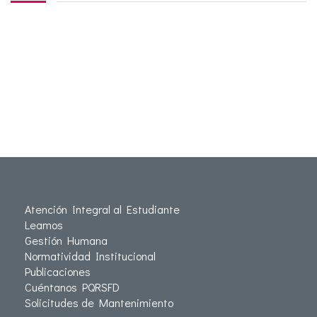
Atención Integral al Estudiante
Leamos
Gestión Humana
Normatividad Institucional
Publicaciones
Cuéntanos PQRSFD
Solicitudes de Mantenimiento