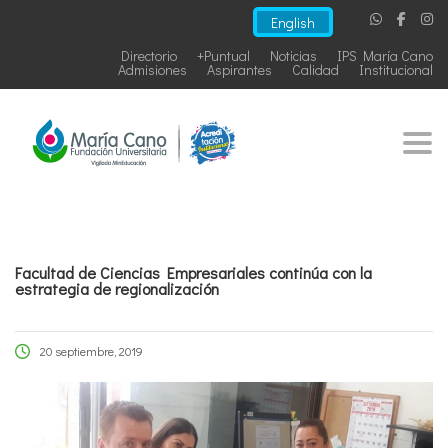
English
Directorio
+Puntual
Noticias
IPS María Cano
Admisiones
Aspirantes
Calidad
Institucional
Togg
Facultad de Ciencias Empresariales continúa con la
estrategia de regionalización
20 septiembre, 2019