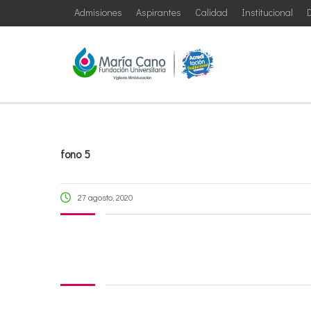
Admisiones
Aspirantes
Calidad
Institucional
D
fono 5
27 agosto, 2020