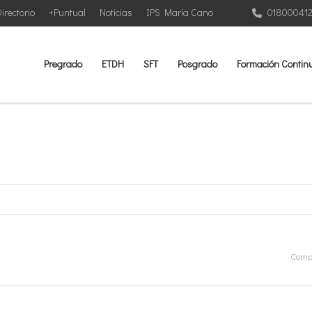
irectorio
+Puntual
Noticias
IPS María Cano
01800041
Pregrado
ETDH
SFT
Posgrado
Formación Contin
Compa