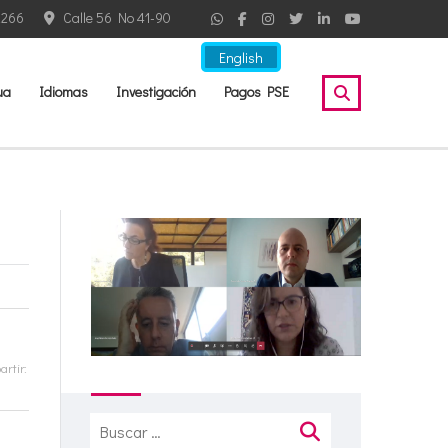
2266
Calle 56 No 41-90
English
ua
Idiomas
Investigación
Pagos PSE
rtir:
Buscar: