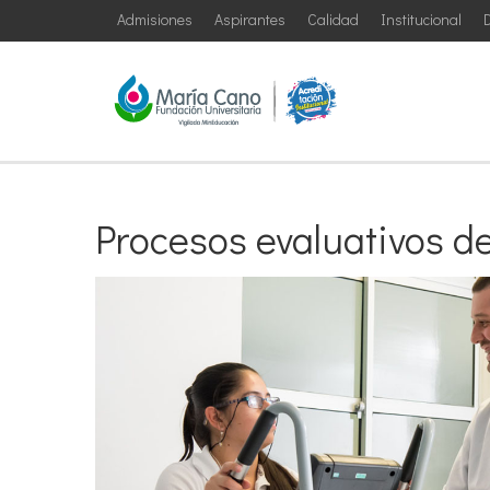
Admisiones
Aspirantes
Calidad
Institucional
D
Procesos evaluativos d