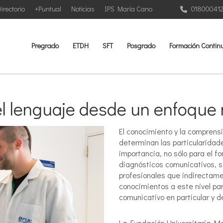
irectorio
+Puntual
Noticias
IPS María Cano
01800041
Pregrado
ETDH
SFT
Posgrado
Formación Contin
el lenguaje desde un enfoque
El conocimiento y la comprens
determinan las particularidad
importancia, no sólo para el f
diagnósticos comunicativos, si
profesionales que indirectame
conocimientos a este nivel par
comunicativo en particular y d
La Fundación Universitaria Ma