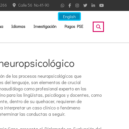
2266
Calle 56 No 41-90
English
ua
Idiomas
Investigación
Pagos PSE
 neuropsicológico
ión de los procesos neuropsicológicos que
es del lenguaje, son elementos de crucial
onoaudiólogo como profesional experto en los
no para los lingüistas, psicólogos y docentes, como
nte, dentro de su quehacer, requieren de
a interpretar un caso clínico o fenómeno
eterminar las conductas a seguir.
ría Cano, presenta el Diplomado en Evaluación del