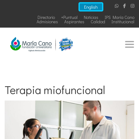
English
Directorio
+Puntual
Noticias
IPS María Cano
Admisiones
Aspirantes
Calidad
Institucional
Togg
Terapia miofuncional