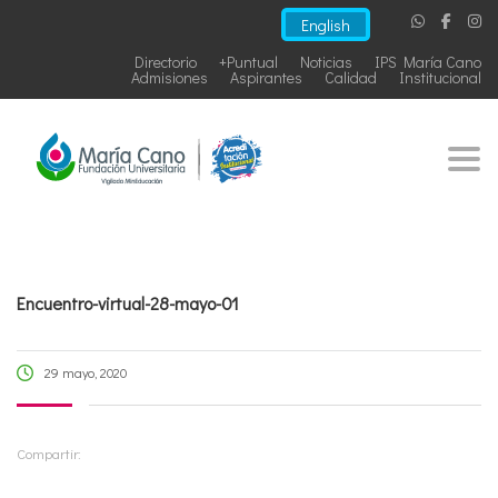
English
Directorio
+Puntual
Noticias
IPS María Cano
Admisiones
Aspirantes
Calidad
Institucional
Togg
Encuentro-virtual-28-mayo-01
29 mayo, 2020
Compartir: