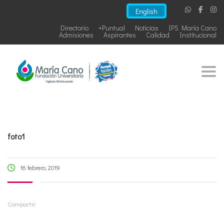
English
Directorio
+Puntual
Noticias
IPS María Cano
Admisiones
Aspirantes
Calidad
Institucional
Togg
foto1
16 febrero, 2019
Compartir: