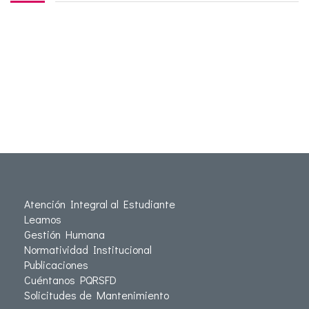
Atención Integral al Estudiante
Leamos
Gestión Humana
Normatividad Institucional
Publicaciones
Cuéntanos PQRSFD
Solicitudes de Mantenimiento