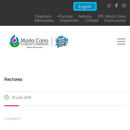
English
Directorio
+Puntual
Noticias
IPS María Cano
Admisiones
Aspirantes
Calidad
Institucional
Togg
Rectores
29 julio, 2019
Compartir: