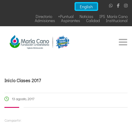
English
Directorio
+Puntual
Noticias
IPS María Cano
Admisiones
Aspirantes
Calidad
Institucional
Togg
Inicio Clases 2017
13 agosto, 2017
Compartir: