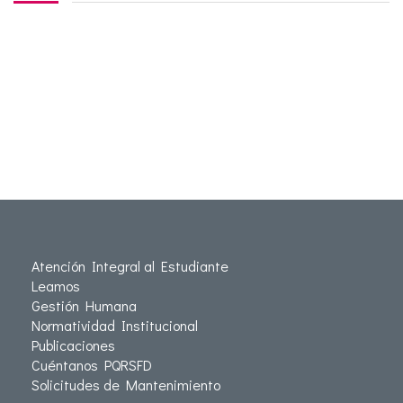
Atención Integral al Estudiante
Leamos
Gestión Humana
Normatividad Institucional
Publicaciones
Cuéntanos PQRSFD
Solicitudes de Mantenimiento