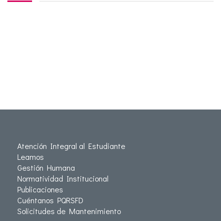
Atención Integral al Estudiante
Leamos
Gestión Humana
Normatividad Institucional
Publicaciones
Cuéntanos PQRSFD
Solicitudes de Mantenimiento