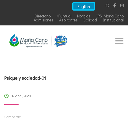
English
Directorio
+Puntual
Noticias
IPS María Cano
Admisiones
Aspirantes
Calidad
Institucional
Togg
Psique y sociedad-01
17 abril, 2020
Compartir: