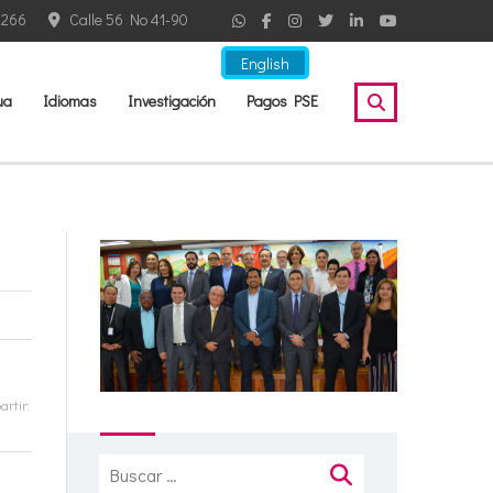
2266
Calle 56 No 41-90
English
ua
Idiomas
Investigación
Pagos PSE
rtir:
Buscar: