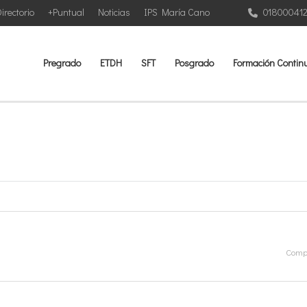
irectorio
+Puntual
Noticias
IPS María Cano
01800041
Pregrado
ETDH
SFT
Posgrado
Formación Contin
Compa