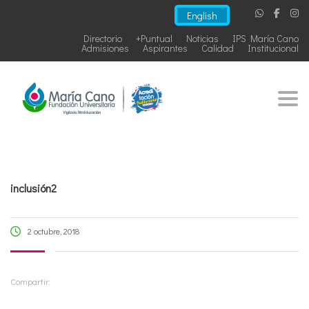
English
Directorio
+Puntual
Noticias
IPS María Cano
Admisiones
Aspirantes
Calidad
Institucional
Togg
inclusión2
2 octubre, 2018
Compartir: