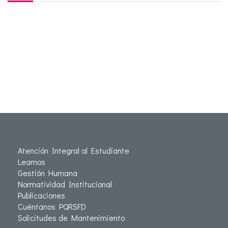
Atención Integral al Estudiante
Leamos
Gestión Humana
Normatividad Institucional
Publicaciones
Cuéntanos PQRSFD
Solicitudes de Mantenimiento