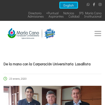
English
Directorio
+Puntual
Noticias
IPS María Cano
Admisiones
Aspirantes
Calidad
Institucional
Togg
De la mano con la Corporación Universitaria Lasallista
23 enero, 2020