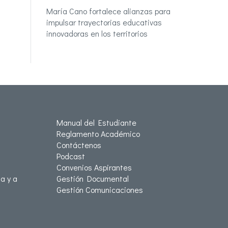
María Cano fortalece alianzas para
impulsar trayectorias educativas
innovadoras en los territorios
Manual del Estudiante
Reglamento Académico
Contáctenos
Podcast
Convenios Aspirantes
a y a
Gestión Documental
Gestión Comunicaciones