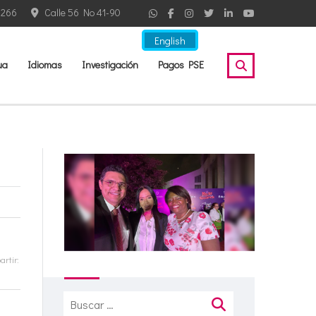
2266
Calle 56 No 41-90
English
ua
Idiomas
Investigación
Pagos PSE
rtir:
Buscar: