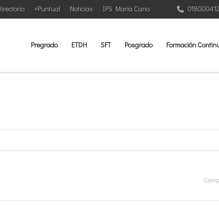
irectorio
+Puntual
Noticias
IPS María Cano
01800041
Pregrado
ETDH
SFT
Posgrado
Formación Contin
Compa