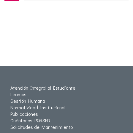
Atención Integral al Estudiante
Leamos
Gestión Humana
Normatividad Institucional
Publicaciones
Cuéntanos PQRSFD
Solicitudes de Mantenimiento