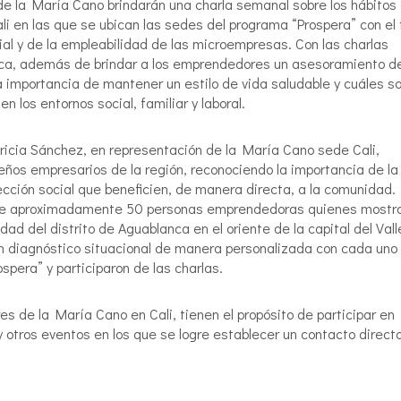
 de la María Cano brindarán una charla semanal sobre los hábitos
li en las que se ubican las sedes del programa “Prospera” con el 
ial y de la empleabilidad de las microempresas. Con las charlas
sca, además de brindar a los emprendedores un asesoramiento d
a importancia de mantener un estilo de vida saludable y cuáles s
n los entornos social, familiar y laboral.
ricia Sánchez, en representación de la María Cano sede Cali,
ños empresarios de la región, reconociendo la importancia de la
yección social que beneficien, de manera directa, a la comunidad.
ón de aproximadamente 50 personas emprendedoras quienes mostr
ad del distrito de Aguablanca en el oriente de la capital del Vall
un diagnóstico situacional de manera personalizada con cada uno
pera” y participaron de las charlas.
es de la María Cano en Cali, tienen el propósito de participar en
 otros eventos en los que se logre establecer un contacto direct