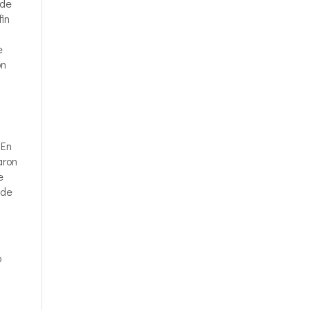
 de
fin
e
on
 En
aron
e
 de
o