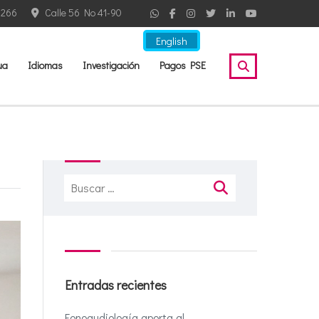
2266
Calle 56 No 41-90
English
ua
Idiomas
Investigación
Pagos PSE
Buscar:
Entradas recientes
Fonoaudiología aporta al