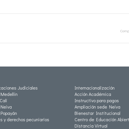
Compa
icaciones Judiciales
Internacionalización
Medellín
Acción Académica
Cali
Instructivo para pagos
Neiva
Ampliación sede Neiva
 Popayán
Bienestar Institucional
as y derechos pecuniarios
Centro de Educación Abiert
Distancia Virtual