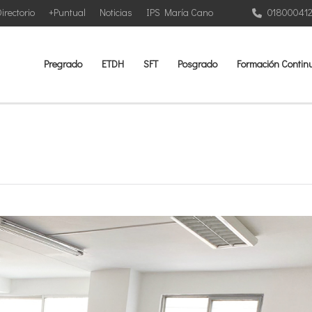
irectorio
+Puntual
Noticias
IPS María Cano
01800041
Pregrado
ETDH
SFT
Posgrado
Formación Contin