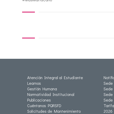
Atención Integral al Estudiante
Notif
Leamos
Sede 
Gestión Humana
Sede 
Normatividad Institucional
Sede 
Publicaciones
Sede
Cuéntanos PQRSFD
Tarif
Solicitudes de Mantenimiento
2026