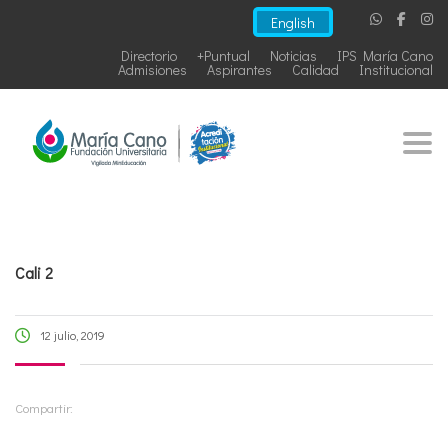
English
Directorio
+Puntual
Noticias
IPS María Cano
Admisiones
Aspirantes
Calidad
Institucional
Togg
Cali 2
12 julio, 2019
Compartir: