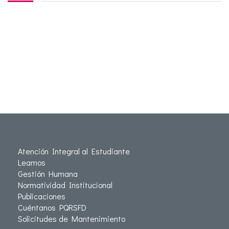
Atención Integral al Estudiante
Leamos
Gestión Humana
Normatividad Institucional
Publicaciones
Cuéntanos PQRSFD
Solicitudes de Mantenimiento