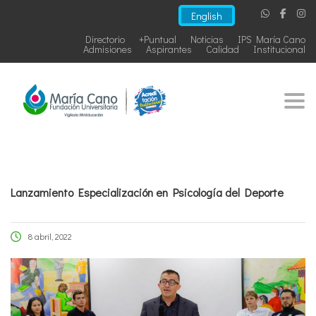
English
Directorio
+Puntual
Noticias
IPS María Cano
Admisiones
Aspirantes
Calidad
Institucional
Togg
Lanzamiento Especialización en Psicología del Deporte
8 abril, 2022