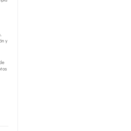
,
ón y
sde
ptos