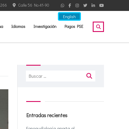
2266
Calle 56 No 41-90
English
ua
Idiomas
Investigación
Pagos PSE
Buscar:
Entradas recientes
Fonoaudiología aporta al