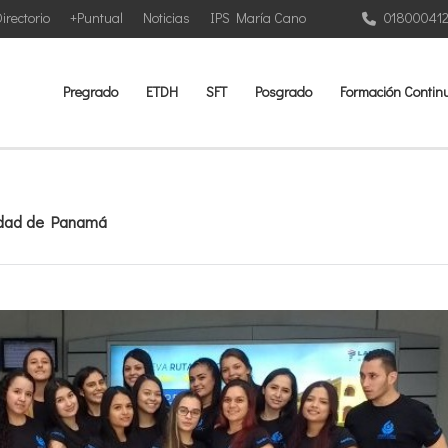
irectorio
+Puntual
Noticias
IPS María Cano
01800041
Pregrado
ETDH
SFT
Posgrado
Formación Contin
udad de Panamá