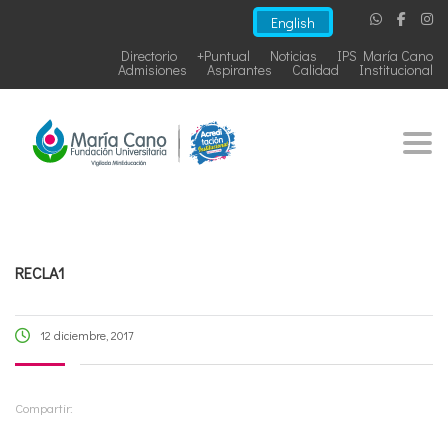
English
Directorio
+Puntual
Noticias
IPS María Cano
Admisiones
Aspirantes
Calidad
Institucional
Togg
RECLA1
12 diciembre, 2017
Compartir: