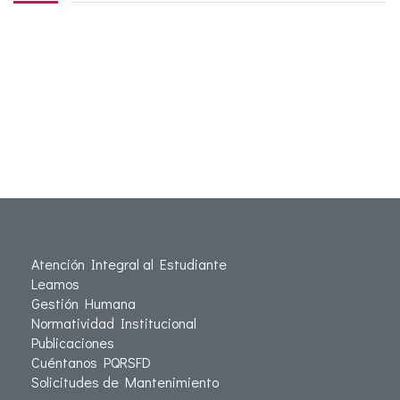
Atención Integral al Estudiante
Leamos
Gestión Humana
Normatividad Institucional
Publicaciones
Cuéntanos PQRSFD
Solicitudes de Mantenimiento