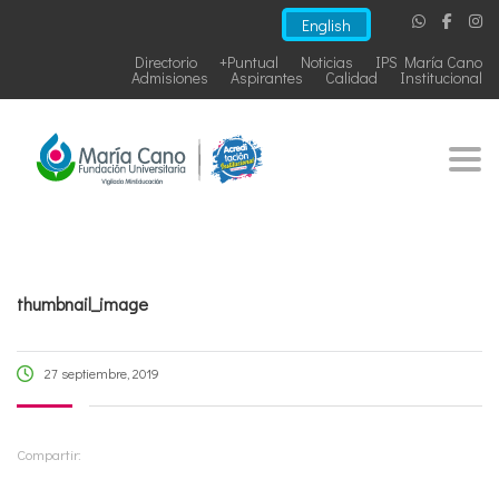
English
Directorio
+Puntual
Noticias
IPS María Cano
Admisiones
Aspirantes
Calidad
Institucional
Togg
thumbnail_image
27 septiembre, 2019
Compartir: