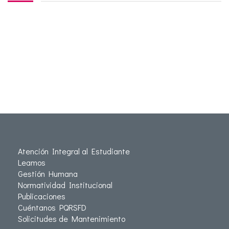
Atención Integral al Estudiante
Leamos
Gestión Humana
Normatividad Institucional
Publicaciones
Cuéntanos PQRSFD
Solicitudes de Mantenimiento