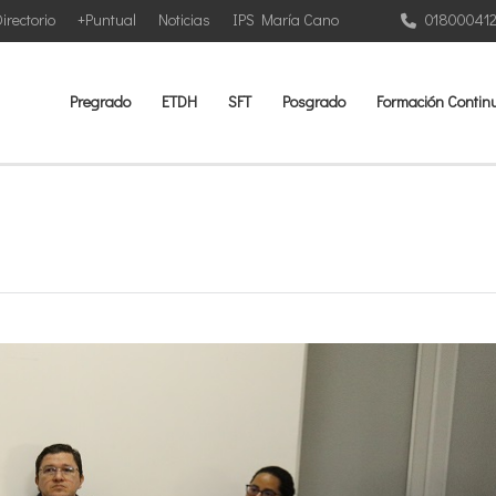
irectorio
+Puntual
Noticias
IPS María Cano
01800041
Pregrado
ETDH
SFT
Posgrado
Formación Contin