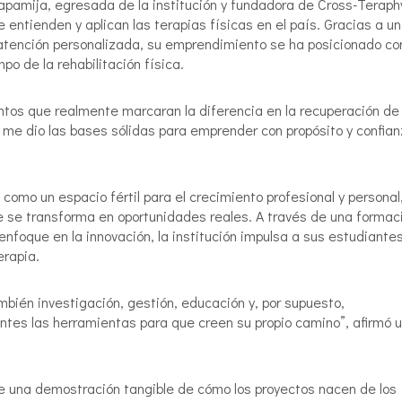
pamija, egresada de la institución y fundadora de Cross-Teraph
entienden y aplican las terapias físicas en el país. Gracias a un
 atención personalizada, su emprendimiento se ha posicionado c
po de la rehabilitación física.
ntos que realmente marcaran la diferencia en la recuperación de 
me dio las bases sólidas para emprender con propósito y confian
omo un espacio fértil para el crecimiento profesional y personal
e se transforma en oportunidades reales. A través de una formac
nfoque en la innovación, la institución impulsa a sus estudiante
erapia.
también investigación, gestión, educación y, por supuesto,
tes las herramientas para que creen su propio camino”, afirmó 
 una demostración tangible de cómo los proyectos nacen de los