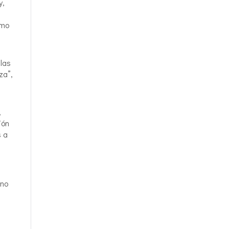
y,
omo
las
za”,
,
ión
s a
uno