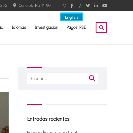
2266
Calle 56 No 41-90
English
ua
Idiomas
Investigación
Pagos PSE
Buscar:
Entradas recientes
Fonoaudiología aporta al