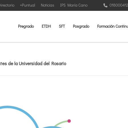
irectorio
+Puntual
Noticias
IPS María Cano
01800041
Pregrado
ETDH
SFT
Posgrado
Formación Contin
tes de la Universidad del Rosario