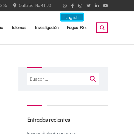
2266
Calle 56 No 41-90
English
ua
Idiomas
Investigación
Pagos PSE
Buscar:
Entradas recientes
Fonoaudiología aporta al