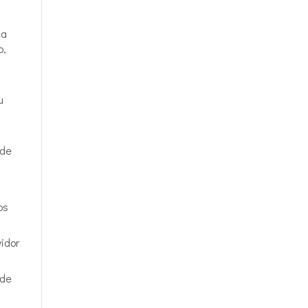
ca
o,
u
ede
os
vidor
 de