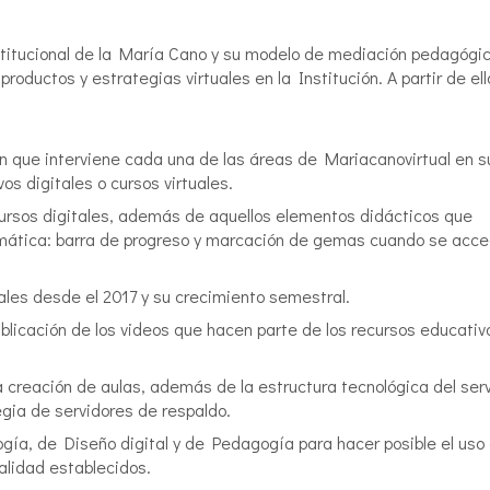
stitucional de la María Cano y su modelo de mediación pedagógi
roductos y estrategias virtuales en la Institución. A partir de ell
en que interviene cada una de las áreas de Mariacanovirtual en s
os digitales o cursos virtuales.
ecursos digitales, además de aquellos elementos didácticos que
temática: barra de progreso y marcación de gemas cuando se acc
ales desde el 2017 y su crecimiento semestral.
blicación de los videos que hacen parte de los recursos educativ
a creación de aulas, además de la estructura tecnológica del ser
egia de servidores de respaldo.
ogía, de Diseño digital y de Pedagogía para hacer posible el uso
alidad establecidos.