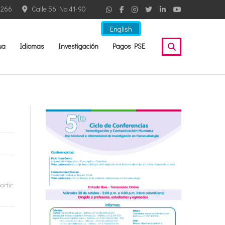
2266
Calle 56 No 41-90
English
ua
Idiomas
Investigación
Pagos PSE
rtir: