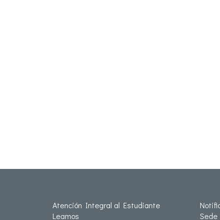
Atención Integral al Estudiante
Notif
Leamos
Sede 