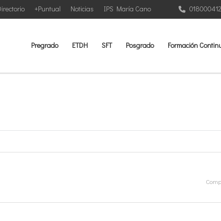
irectorio
+Puntual
Noticias
IPS María Cano
01800041
Pregrado
ETDH
SFT
Posgrado
Formación Contin
Compa