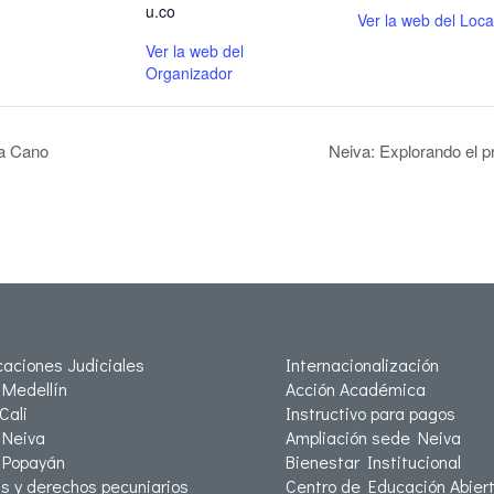
u.co
Ver la web del Loca
Ver la web del
Organizador
ía Cano
Neiva: Explorando el p
icaciones Judiciales
Internacionalización
Medellín
Acción Académica
Cali
Instructivo para pagos
Neiva
Ampliación sede Neiva
 Popayán
Bienestar Institucional
as y derechos pecuniarios
Centro de Educación Abiert