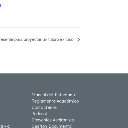
l
resente para proyectar un futuro exitoso
Manual del Estudiante
Reglamento Académico
Contáctenos
Podcast
Convenios Aspirantes
a y a
Gestión Documental