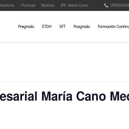
irectorio
+Puntual
Noticias
IPS María Cano
01800041
Pregrado
ETDH
SFT
Posgrado
Formación Contin
sarial María Cano Med