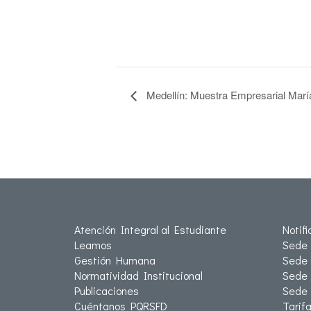
Medellín: Muestra Empresarial Mar
Atención Integral al Estudiante
Notif
Leamos
Sede 
Gestión Humana
Sede 
Normatividad Institucional
Sede 
Publicaciones
Sede
Cuéntanos PQRSFD
Tarif