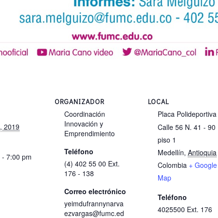
ORGANIZADOR
LOCAL
Coordinación
Placa Polideportiva
Innovación y
, 2019
Calle 56 N. 41 - 90
Emprendimiento
piso 1
Teléfono
Medellín
,
Antioquia
 - 7:00 pm
(4) 402 55 00 Ext.
Colombia
+ Google
176 - 138
Map
Correo electrónico
Teléfono
yeimdufrannynarva
4025500 Ext. 176
ezvargas@fumc.ed