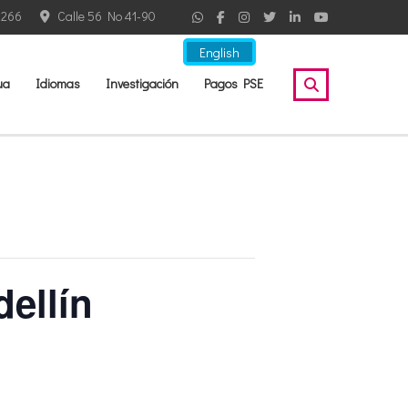
2266
Calle 56 No 41-90
English
ua
Idiomas
Investigación
Pagos PSE
ellín